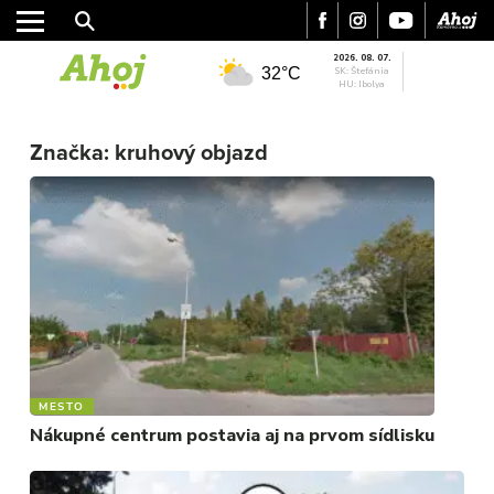
2026. 08. 07.
32°C
SK: Štefánia
HU: Ibolya
Značka:
kruhový objazd
MESTO
REGIÓN
ŠPORT
KULTÚRA
FOTKY
VIDEO
MESTO
MIX
Nákupné centrum postavia aj na prvom sídlisku