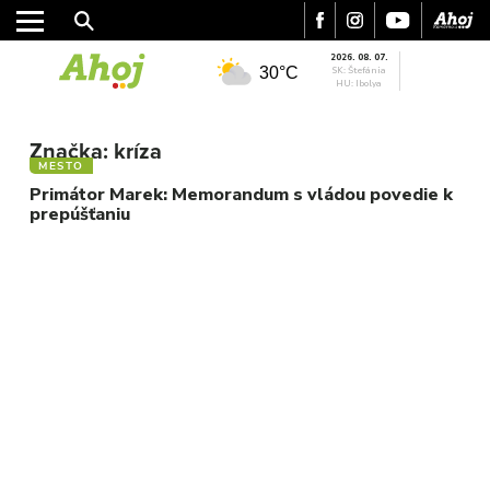
2026. 08. 07.
30°C
SK: Štefánia
HU: Ibolya
MESTO
Značka:
kríza
REGIÓN
MESTO
ŠPORT
Primátor Marek: Memorandum s vládou povedie k
prepúšťaniu
KULTÚRA
FOTKY
VIDEO
MIX