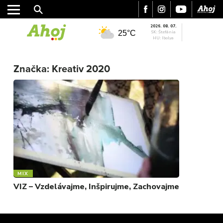
2026. 08. 07.
25°C
SK: Štefánia
HU: Ibolya
MESTO
REGIÓN
Značka:
Kreativ 2020
ŠPORT
KULTÚRA
FOTKY
VIDEO
MIX
MIX
VIZ – Vzdelávajme, Inšpirujme, Zachovajme