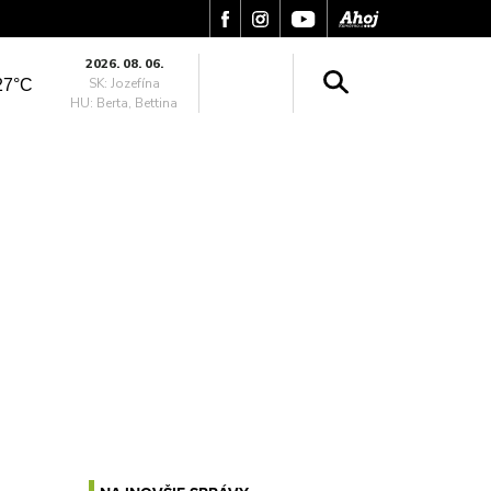
2026. 08. 06.
SK: Jozefína
27°C
HU: Berta, Bettina