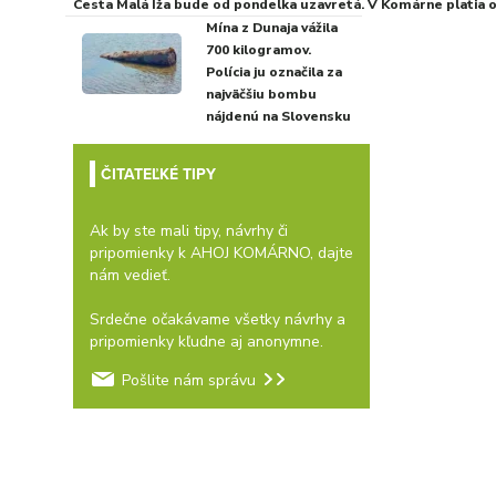
Cesta Malá Iža bude od pondelka uzavretá. V Komárne platia
Mína z Dunaja vážila
700 kilogramov.
Polícia ju označila za
najväčšiu bombu
nájdenú na Slovensku
ČITATEĽKÉ TIPY
Ak by ste mali tipy, návrhy či
pripomienky k AHOJ KOMÁRNO, dajte
nám vedieť.
Srdečne očakávame všetky návrhy a
pripomienky kľudne aj anonymne.
Pošlite nám správu