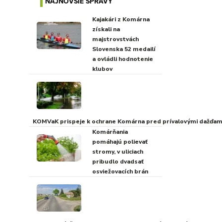
NAJNOVŠIE SPRÁVY
Kajakári z Komárna
získali na
majstrovstvách
Slovenska 52 medailí
a ovládli hodnotenie
klubov
KOMVaK prispeje k ochrane Komárna pred prívalovými dažďami
Komárňania
pomáhajú polievať
stromy, v uliciach
pribudlo dvadsať
osviežovacích brán