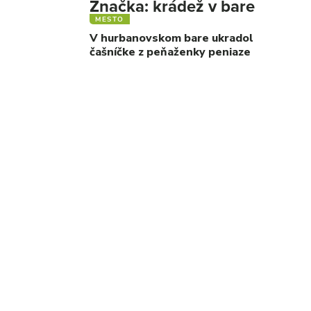
Značka:
krádež v bare
MESTO
V hurbanovskom bare ukradol
čašníčke z peňaženky peniaze