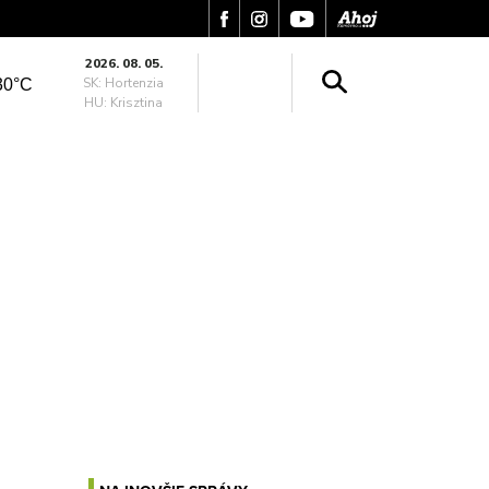
2026. 08. 05.
SK: Hortenzia
30°C
HU: Krisztina