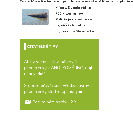
Cesta Malá Iža bude od pondelka uzavretá. V Komárne platia
Mína z Dunaja vážila
700 kilogramov.
Polícia ju označila za
najväčšiu bombu
nájdenú na Slovensku
ČITATEĽKÉ TIPY
Ak by ste mali tipy, návrhy či
pripomienky k AHOJ KOMÁRNO, dajte
nám vedieť.
Srdečne očakávame všetky návrhy a
pripomienky kľudne aj anonymne.
Pošlite nám správu