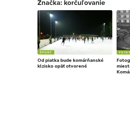
Značka:
korčuľovanie
ŠPORT
FOTK
Od piatka bude komárňanské
Fotoga
klzisko opäť otvorené
miest
Komár