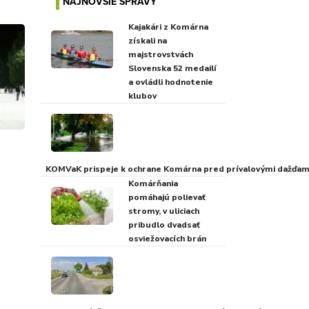
NAJNOVŠIE SPRÁVY
Kajakári z Komárna
získali na
majstrovstvách
Slovenska 52 medailí
a ovládli hodnotenie
klubov
KOMVaK prispeje k ochrane Komárna pred prívalovými dažďami
Komárňania
pomáhajú polievať
stromy, v uliciach
pribudlo dvadsať
osviežovacích brán