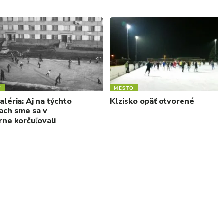
Y
MESTO
léria: Aj na týchto
Klzisko opäť otvorené
ach sme sa v
ne korčuľovali