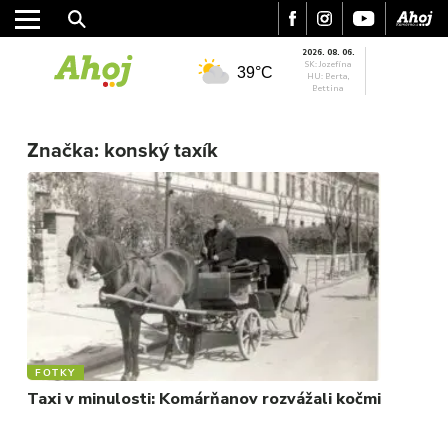
2026. 08. 06.
SK: Jozefína
39°C
HU: Berta,
Bettina
MESTO
Značka:
konský taxík
REGIÓN
ŠPORT
KULTÚRA
FOTKY
VIDEO
MIX
FOTKY
Taxi v minulosti: Komárňanov rozvážali kočmi