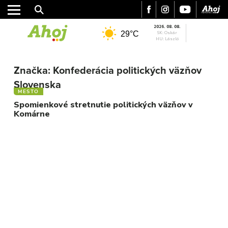
2026. 08. 08.
29°C
SK: Oskár
HU: László
MESTO
Značka:
Konfederácia politických väzňov
REGIÓN
Slovenska
ŠPORT
MESTO
KULTÚRA
Spomienkové stretnutie politických väzňov v
Komárne
FOTKY
VIDEO
MIX