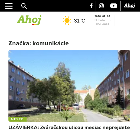
2026. 08. 09.
31°C
SK: Ľubomíra
HU: Emőd
MESTO
Značka:
komunikácie
REGIÓN
ŠPORT
KULTÚRA
FOTKY
VIDEO
MIX
MESTO
UZÁVIERKA: Zváračskou ulicou mesiac neprejdete