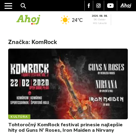
2026. 08. 08.
24°C
SK: Oskár
HU: László
MESTO
Značka:
KomRock
REGIÓN
ŠPORT
KULTÚRA
FOTKY
VIDEO
MIX
KULTÚRA
Tohtoročný KomRock festival prinesie najlepšie
hity od Guns N’ Roses, Iron Maiden a Nirvany