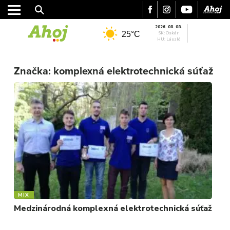
2026. 08. 08.
25°C
SK: Oskár
HU: László
MESTO
REGIÓN
Značka:
komplexná elektrotechnická súťaž
ŠPORT
KULTÚRA
FOTKY
VIDEO
MIX
MIX
Medzinárodná komplexná elektrotechnická súťaž