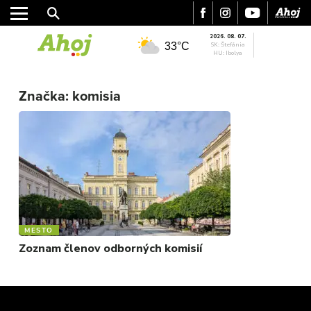
2026. 08. 07.
33°C
SK: Štefánia
HU: Ibolya
MESTO
REGIÓN
Značka:
komisia
ŠPORT
KULTÚRA
FOTKY
VIDEO
MIX
MESTO
Zoznam členov odborných komisií