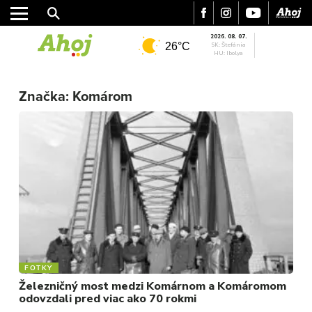
2026. 08. 07.
26°C
SK: Štefánia
HU: Ibolya
Značka:
Komárom
FOTKY
MESTO
Železničný most medzi Komárnom a Komáromom
REGIÓN
odovzdali pred viac ako 70 rokmi
ŠPORT