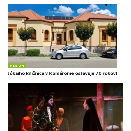
KULTÚRA
FOTKY
VIDEO
MIX
REGIÓN
Jókaiho knižnica v Komárome oslavuje 70 rokov!