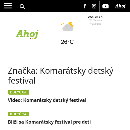
2026. 08. 07.
SK: Štefánia
HU: Ibolya
MESTO
REGIÓN
26°C
ŠPORT
KULTÚRA
FOTKY
Značka:
Komarátsky detský
VIDEO
festival
MIX
KULTÚRA
Video: Komarátsky detský festival
KULTÚRA
Blíži sa Komarátsky festival pre deti