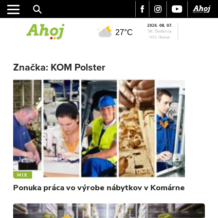
2026. 08. 07.
27°C
SK: Štefánia
HU: Ibolya
MESTO
Značka:
KOM Polster
REGIÓN
ŠPORT
KULTÚRA
FOTKY
VIDEO
MIX
MIX
Ponuka práca vo výrobe nábytkov v Komárne