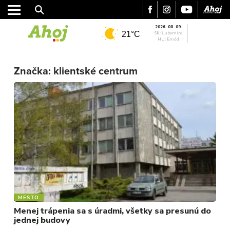
2026. 08. 09.
21°C
SK: Ľubomíra
HU: Emőd
MESTO
Značka:
klientské centrum
REGIÓN
ŠPORT
KULTÚRA
FOTKY
VIDEO
MIX
MESTO
Menej trápenia sa s úradmi, všetky sa presunú do
jednej budovy