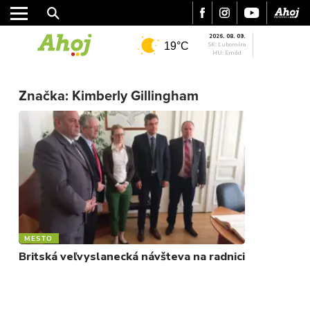
2026. 08. 09.
19°C
SK: Ľubomíra
HU: Emőd
MESTO
Značka:
Kimberly Gillingham
REGIÓN
ŠPORT
KULTÚRA
FOTKY
VIDEO
MIX
MESTO
Britská veľvyslanecká návšteva na radnici