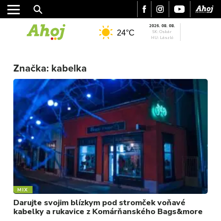
2026. 08. 08.
24°C
SK: Oskár
HU: László
MESTO
Značka:
kabelka
REGIÓN
ŠPORT
KULTÚRA
FOTKY
VIDEO
MIX
MIX
Darujte svojim blízkym pod stromček voňavé
kabelky a rukavice z Komárňanského Bags&more