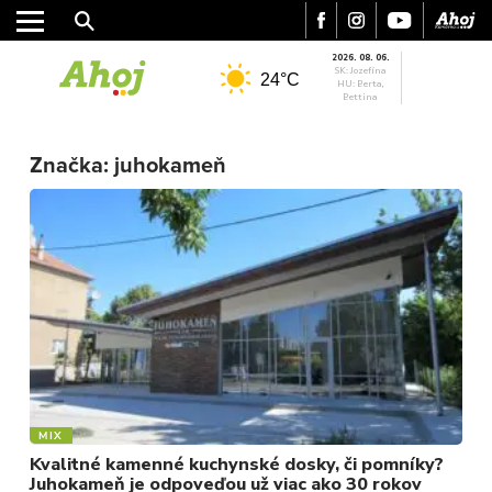
2026. 08. 06.
SK: Jozefína
24°C
HU: Berta,
Bettina
MESTO
REGIÓN
Značka:
juhokameň
ŠPORT
KULTÚRA
FOTKY
VIDEO
MIX
MIX
Kvalitné kamenné kuchynské dosky, či pomníky?
Juhokameň je odpoveďou už viac ako 30 rokov