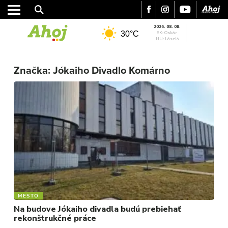
2026. 08. 08.
30°C
SK: Oskár
HU: László
Značka:
Jókaiho Divadlo Komárno
MESTO
REGIÓN
ŠPORT
KULTÚRA
FOTKY
VIDEO
MESTO
MIX
Na budove Jókaiho divadla budú prebiehať
rekonštrukčné práce