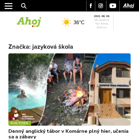
2026. 08. 06.
SK: Jozefína
36°C
HU: Berta,
Bettina
Značka:
jazyková škola
MESTO
REGIÓN
ŠPORT
KULTÚRA
FOTKY
VIDEO
MIX
KULTÚRA
Denný anglický tábor v Komárne plný hier, učenia
sa a zábavy