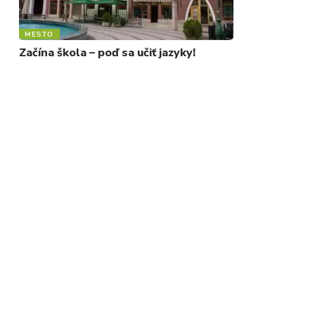
MESTO
Začína škola – poď sa učiť jazyky!