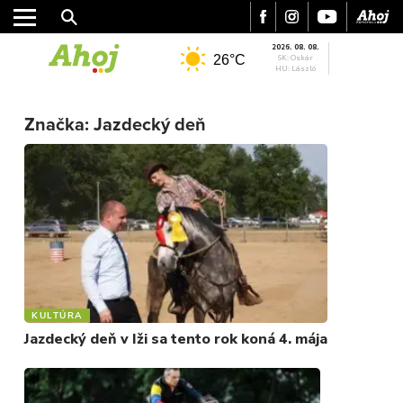
2026. 08. 08.
26°C
SK: Oskár
HU: László
Značka:
Jazdecký deň
MESTO
REGIÓN
ŠPORT
KULTÚRA
FOTKY
VIDEO
MIX
KULTÚRA
Jazdecký deň v Iži sa tento rok koná 4. mája