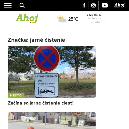
2026. 08. 07.
25°C
SK: Štefánia
HU: Ibolya
Značka:
jarné čistenie
MESTO
REGIÓN
ŠPORT
KULTÚRA
FOTKY
VIDEO
MIX
MESTO
Začína sa jarné čistenie ciest!