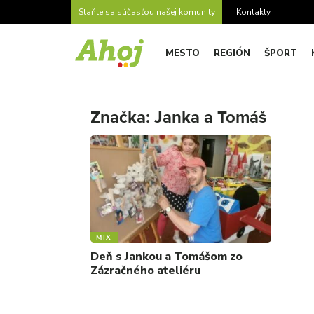
Staňte sa súčasťou našej komunity
Kontakty
MESTO
REGIÓN
ŠPORT
Značka:
Janka a Tomáš
MIX
Deň s Jankou a Tomášom zo
Zázračného ateliéru