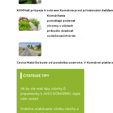
KOMVaK prispeje k ochrane Komárna pred prívalovými dažďami
Komárňania
pomáhajú polievať
stromy, v uliciach
pribudlo dvadsať
osviežovacích brán
Cesta Malá Iža bude od pondelka uzavretá. V Komárne platia
ČITATEĽKÉ TIPY
Ak by ste mali tipy, návrhy či
pripomienky k AHOJ KOMÁRNO, dajte
nám vedieť.
Srdečne očakávame všetky návrhy a