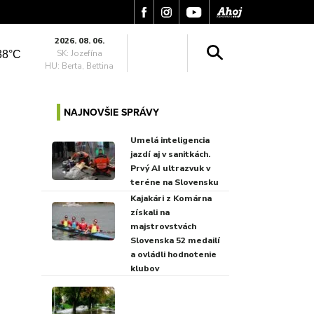
2026. 08. 06.
SK: Jozefína
38°C
HU: Berta, Bettina
NAJNOVŠIE SPRÁVY
Umelá inteligencia
jazdí aj v sanitkách.
Prvý AI ultrazvuk v
teréne na Slovensku
Kajakári z Komárna
získali na
majstrovstvách
Slovenska 52 medailí
a ovládli hodnotenie
klubov