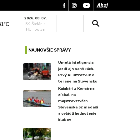
2026. 08. 07.
SK: Štefánia
31°C
HU: Ibolya
NAJNOVŠIE SPRÁVY
Umelá inteligencia
jazdí aj v sanitkách.
Prvý AI ultrazvuk v
teréne na Slovensku
Kajakári z Komárna
získali na
majstrovstvách
Slovenska 52 medailí
a ovládli hodnotenie
klubov