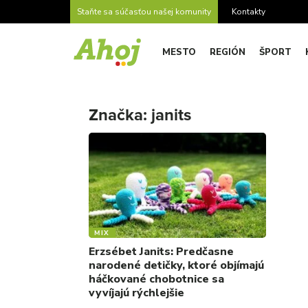
Staňte sa súčasťou našej komunity
Kontakty
MESTO
REGIÓN
ŠPORT
Značka:
janits
MIX
Erzsébet Janits: Predčasne
narodené detičky, ktoré objímajú
háčkované chobotnice sa
vyvíjajú rýchlejšie