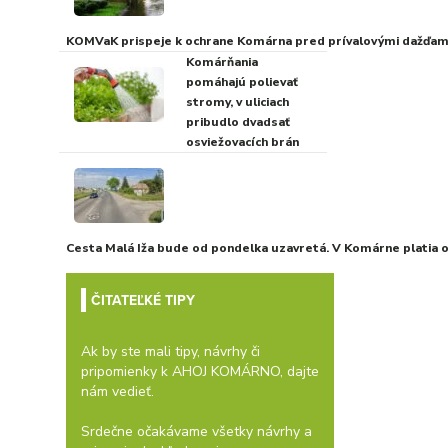
KOMVaK prispeje k ochrane Komárna pred prívalovými dažďami
Komárňania
pomáhajú polievať
stromy, v uliciach
pribudlo dvadsať
osviežovacích brán
Cesta Malá Iža bude od pondelka uzavretá. V Komárne platia
ČITATEĽKÉ TIPY
Ak by ste mali tipy, návrhy či
pripomienky k AHOJ KOMÁRNO, dajte
nám vedieť.
Srdečne očakávame všetky návrhy a