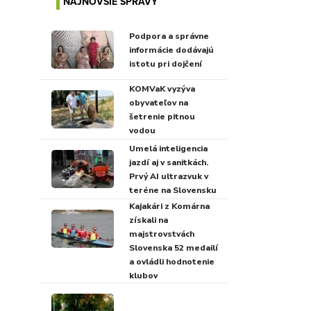
NAJNOVŠIE SPRÁVY
Podpora a správne
informácie dodávajú
istotu pri dojčení
KOMVaK vyzýva
obyvateľov na
šetrenie pitnou
vodou
Umelá inteligencia
jazdí aj v sanitkách.
Prvý AI ultrazvuk v
teréne na Slovensku
Kajakári z Komárna
získali na
majstrovstvách
Slovenska 52 medailí
a ovládli hodnotenie
klubov