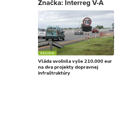
Značka:
Interreg V-A
REGIÓN
Vláda uvoľnila vyše 210.000 eur
na dva projekty dopravnej
infraštruktúry