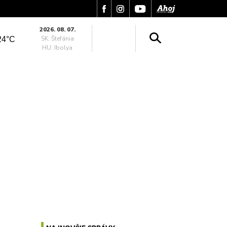
2026. 08. 07.
SK: Štefánia
24°C
HU: Ibolya