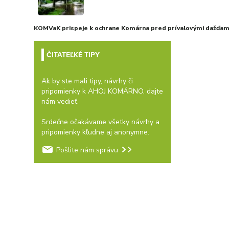
KOMVaK prispeje k ochrane Komárna pred prívalovými dažďami
ČITATEĽKÉ TIPY
Ak by ste mali tipy, návrhy či
pripomienky k AHOJ KOMÁRNO, dajte
nám vedieť.
Srdečne očakávame všetky návrhy a
pripomienky kľudne aj anonymne.
Pošlite nám správu