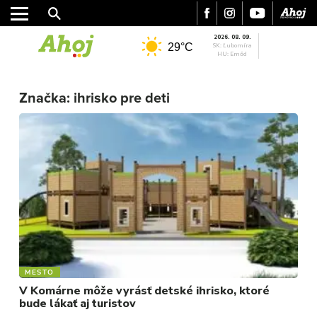
2026. 08. 09.
29°C
SK: Ľubomíra
HU: Emőd
MESTO
REGIÓN
Značka:
ihrisko pre deti
ŠPORT
KULTÚRA
FOTKY
VIDEO
MIX
MESTO
V Komárne môže vyrásť detské ihrisko, ktoré
bude lákať aj turistov