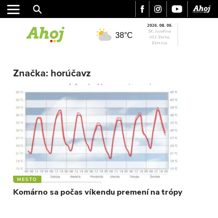
2026. 08. 06.
SK: Jozefína
38°C
HU: Berta,
Bettina
MESTO
REGIÓN
Značka:
horúčavz
ŠPORT
KULTÚRA
FOTKY
VIDEO
MIX
MESTO
Komárno sa počas víkendu premení na trópy