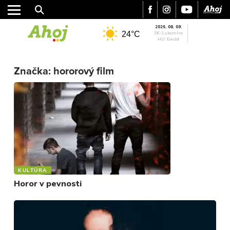
2026. 08. 09.
24°C
SK: Ľubomíra
HU: Emőd
MESTO
Značka:
hororový film
REGIÓN
ŠPORT
KULTÚRA
FOTKY
VIDEO
MIX
KULTÚRA
Horor v pevnosti