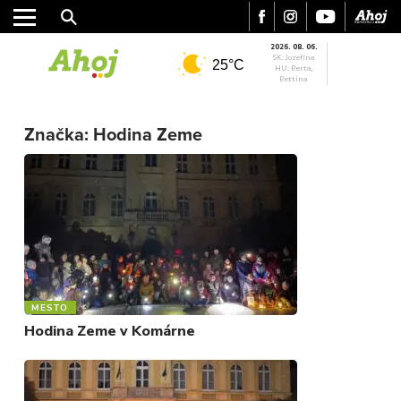
2026. 08. 06.
SK: Jozefína
25°C
HU: Berta,
Bettina
MESTO
Značka:
Hodina Zeme
REGIÓN
ŠPORT
KULTÚRA
FOTKY
VIDEO
MIX
MESTO
Hodina Zeme v Komárne