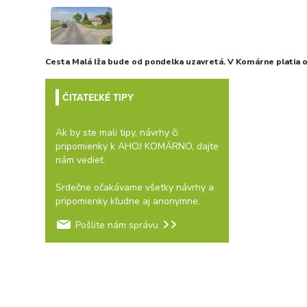
Cesta Malá Iža bude od pondelka uzavretá. V Komárne platia
ČITATEĽKÉ TIPY
Ak by ste mali tipy, návrhy či
pripomienky k AHOJ KOMÁRNO, dajte
nám vedieť.
Srdečne očakávame všetky návrhy a
pripomienky kľudne aj anonymne.
Pošlite nám správu