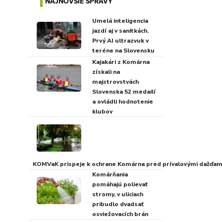
NAJNOVŠIE SPRÁVY
Umelá inteligencia
jazdí aj v sanitkách.
Prvý AI ultrazvuk v
teréne na Slovensku
Kajakári z Komárna
získali na
majstrovstvách
Slovenska 52 medailí
a ovládli hodnotenie
klubov
KOMVaK prispeje k ochrane Komárna pred prívalovými dažďami
Komárňania
pomáhajú polievať
stromy, v uliciach
pribudlo dvadsať
osviežovacích brán