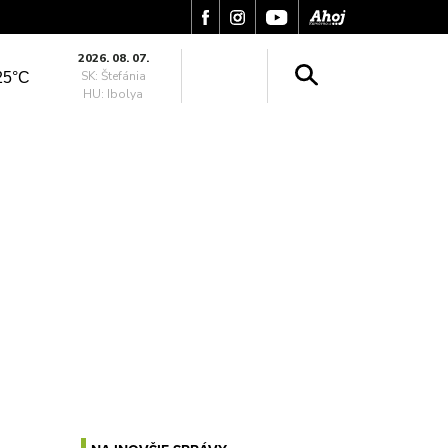
2026. 08. 07.
SK: Štefánia
25°C
HU: Ibolya