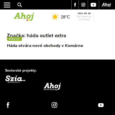
2026. 08. 09.
28°C
SK: Ľubomíra
HU: Emőd
MESTO
REGIÓN
Značka:
háda outlet extra
MESTO
ŠPORT
Háda otvára nové obchody v Komárne
KULTÚRA
FOTKY
VIDEO
MIX
Sesterské projekty: