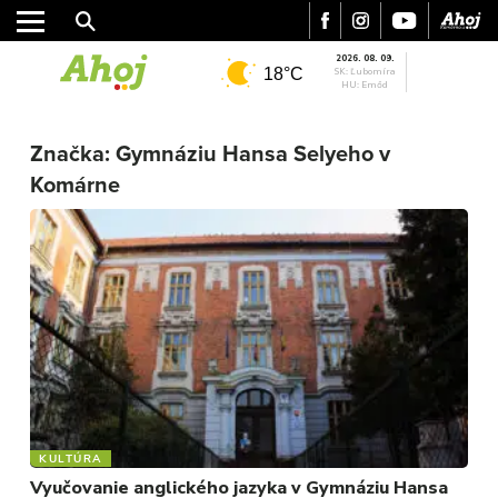
2026. 08. 09.
18°C
SK: Ľubomíra
HU: Emőd
Značka:
Gymnáziu Hansa Selyeho v
Komárne
MESTO
REGIÓN
ŠPORT
KULTÚRA
FOTKY
VIDEO
MIX
KULTÚRA
Vyučovanie anglického jazyka v Gymnáziu Hansa