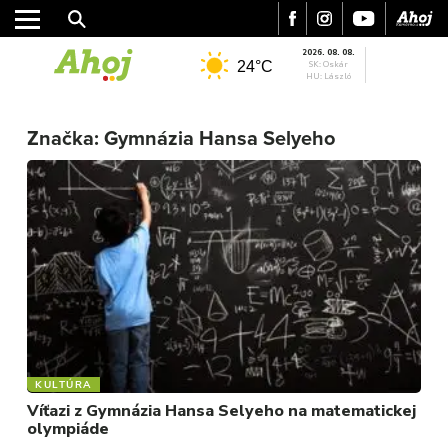
2026. 08. 08.
24°C
SK: Oskár
HU: László
Značka:
Gymnázia Hansa Selyeho
MESTO
REGIÓN
ŠPORT
KULTÚRA
FOTKY
VIDEO
MIX
KULTÚRA
Víťazi z Gymnázia Hansa Selyeho na matematickej
olympiáde