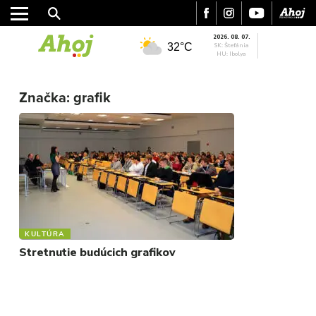
2026. 08. 07.
32°C
SK: Štefánia
HU: Ibolya
MESTO
Značka:
grafik
REGIÓN
ŠPORT
KULTÚRA
FOTKY
VIDEO
MIX
KULTÚRA
Stretnutie budúcich grafikov