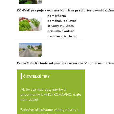
KOMVaK prispeje k ochrane Komárna pred prívalovými dažďami
Komárňania
pomáhajú polievať
stromy, v uliciach
pribudlo dvadsať
osviežovacích brán
Cesta Malá Iža bude od pondelka uzavretá. V Komárne platia
ČITATEĽKÉ TIPY
Ak by ste mali tipy, návrhy či
pripomienky k AHOJ KOMÁRNO, dajte
nám vedieť.
Srdečne očakávame všetky návrhy a