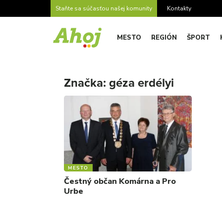
Staňte sa súčasťou našej komunity
Kontakty
MESTO
REGIÓN
ŠPORT
Značka:
géza erdélyi
MESTO
Čestný občan Komárna a Pro
Urbe