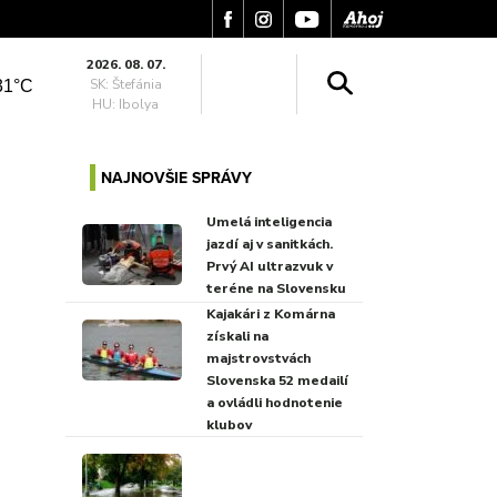
2026. 08. 07.
SK: Štefánia
31°C
HU: Ibolya
NAJNOVŠIE SPRÁVY
Umelá inteligencia
jazdí aj v sanitkách.
Prvý AI ultrazvuk v
teréne na Slovensku
Kajakári z Komárna
získali na
majstrovstvách
Slovenska 52 medailí
a ovládli hodnotenie
klubov