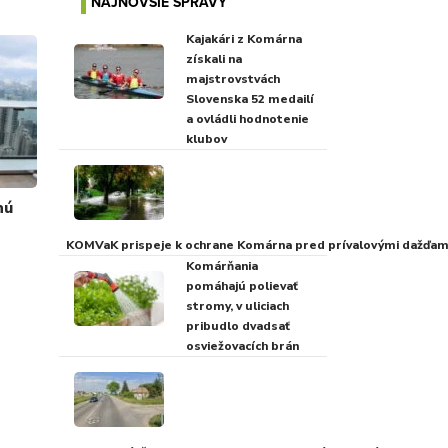
NAJNOVŠIE SPRÁVY
Kajakári z Komárna
získali na
majstrovstvách
Slovenska 52 medailí
a ovládli hodnotenie
klubov
nú
KOMVaK prispeje k ochrane Komárna pred prívalovými dažďami
Komárňania
pomáhajú polievať
stromy, v uliciach
pribudlo dvadsať
osviežovacích brán