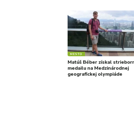
MESTO
Matúš Béber získal striebor
medailu na Medzinárodnej
geografickej olympiáde