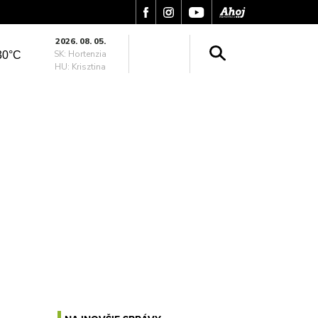
2026. 08. 05.
SK: Hortenzia
30°C
HU: Krisztina