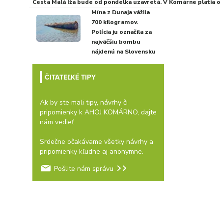
Cesta Malá Iža bude od pondelka uzavretá. V Komárne platia
Mína z Dunaja vážila
700 kilogramov.
Polícia ju označila za
najväčšiu bombu
nájdenú na Slovensku
ČITATEĽKÉ TIPY
Ak by ste mali tipy, návrhy či
pripomienky k AHOJ KOMÁRNO, dajte
nám vedieť.
Srdečne očakávame všetky návrhy a
pripomienky kľudne aj anonymne.
Pošlite nám správu