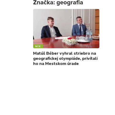
Značka:
geografia
MIX
Matúš Béber vyhral striebro na
geografickej olympiáde, privítali
ho na Mestskom úrade