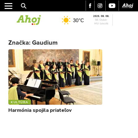
2026. 08. 08.
30°C
SK: Oskár
HU: László
MESTO
Značka:
Gaudium
REGIÓN
ŠPORT
KULTÚRA
FOTKY
VIDEO
MIX
KULTÚRA
Harmónia spojila priateľov