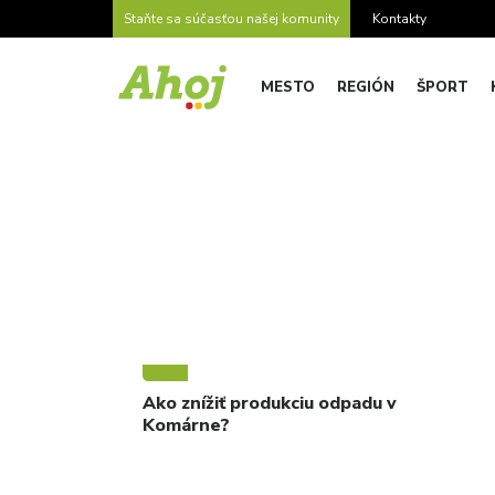
Staňte sa súčasťou našej komunity
Kontakty
MESTO
REGIÓN
ŠPORT
Značka:
garbage
MIX
Ako znížiť produkciu odpadu v
Komárne?