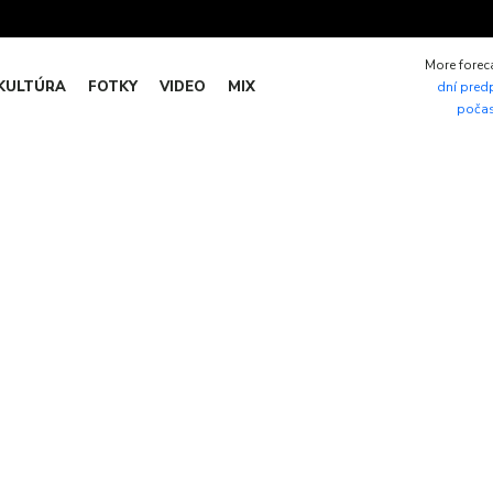
More forec
KULTÚRA
FOTKY
VIDEO
MIX
dní pred
počas