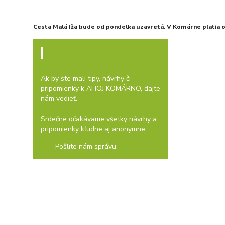
KOMVaK prispeje k ochrane Komárna pred prívalovými dažďami
Komárňania
pomáhajú polievať
stromy, v uliciach
pribudlo dvadsať
osviežovacích brán
Cesta Malá Iža bude od pondelka uzavretá. V Komárne platia
ČITATEĽKÉ TIPY
Ak by ste mali tipy, návrhy či
pripomienky k AHOJ KOMÁRNO, dajte
nám vedieť.
Srdečne očakávame všetky návrhy a