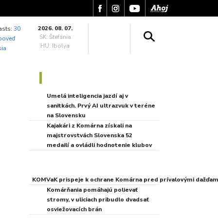
2026. 08. 07.
asts:
30
SK: Štefánia
poveď
HU: Ibolya
ia
NAJNOVŠIE SPRÁVY
Umelá inteligencia
jazdí aj v sanitkách.
Prvý AI ultrazvuk v
teréne na Slovensku
Kajakári z Komárna
získali na
majstrovstvách
Slovenska 52 medailí
a ovládli hodnotenie
klubov