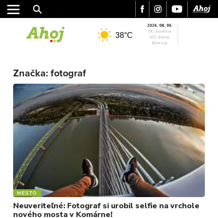
2026. 08. 06.
SK: Jozefína
38°C
HU: Berta,
Bettina
MESTO
REGIÓN
Značka:
fotograf
ŠPORT
KULTÚRA
FOTKY
VIDEO
MIX
MESTO
Neuveriteľné: Fotograf si urobil selfie na vrchole
nového mosta v Komárne!