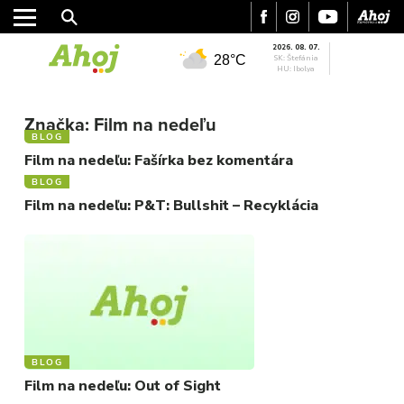
2026. 08. 07.
28°C
SK: Štefánia
HU: Ibolya
Značka:
Film na nedeľu
BLOG
MESTO
Film na nedeľu: Fašírka bez komentára
REGIÓN
BLOG
ŠPORT
Film na nedeľu: P&T: Bullshit – Recyklácia
KULTÚRA
FOTKY
VIDEO
MIX
BLOG
Film na nedeľu: Out of Sight