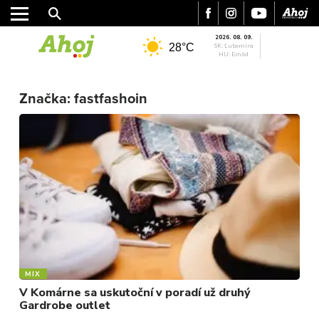
2026. 08. 09.
28°C
SK: Ľubomíra
HU: Emőd
MESTO
Značka:
fastfashoin
REGIÓN
ŠPORT
KULTÚRA
FOTKY
VIDEO
MIX
MIX
V Komárne sa uskutoční v poradí už druhý
Gardrobe outlet