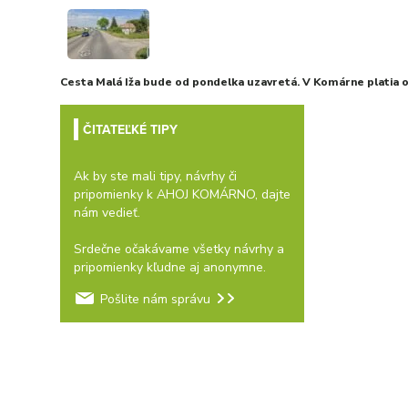
Cesta Malá Iža bude od pondelka uzavretá. V Komárne platia
ČITATEĽKÉ TIPY
Ak by ste mali tipy, návrhy či
pripomienky k AHOJ KOMÁRNO, dajte
nám vedieť.
Srdečne očakávame všetky návrhy a
pripomienky kľudne aj anonymne.
Pošlite nám správu