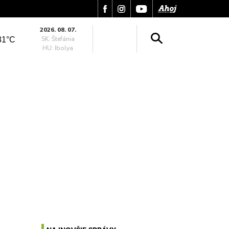
2026. 08. 07.
SK: Štefánia
31°C
HU: Ibolya