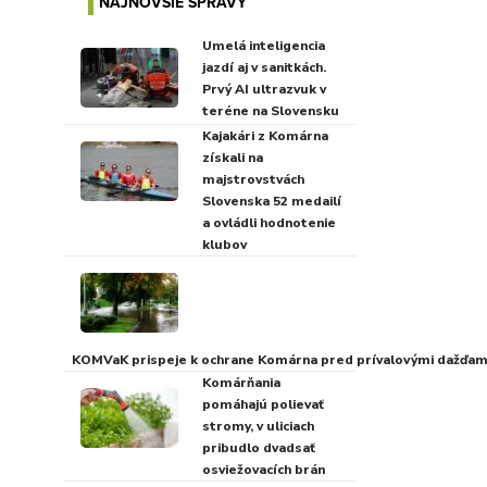
NAJNOVŠIE SPRÁVY
Umelá inteligencia
jazdí aj v sanitkách.
Prvý AI ultrazvuk v
teréne na Slovensku
Kajakári z Komárna
získali na
majstrovstvách
Slovenska 52 medailí
a ovládli hodnotenie
klubov
KOMVaK prispeje k ochrane Komárna pred prívalovými dažďami
Komárňania
pomáhajú polievať
stromy, v uliciach
pribudlo dvadsať
osviežovacích brán