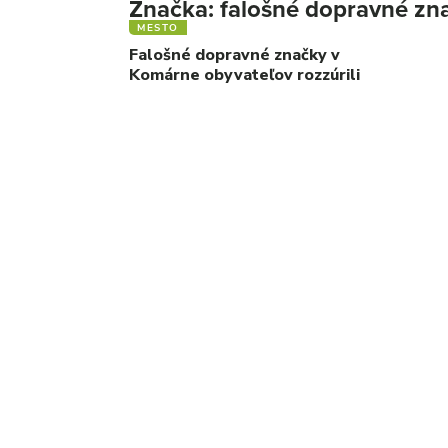
Značka:
falošné dopravné zn
MESTO
Falošné dopravné značky v
Komárne obyvateľov rozzúrili