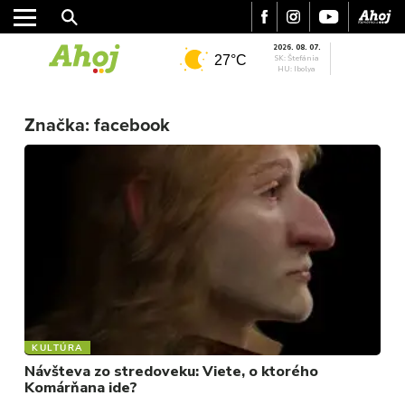
2026. 08. 07.
27°C
SK: Štefánia
HU: Ibolya
Značka:
facebook
MESTO
REGIÓN
ŠPORT
KULTÚRA
FOTKY
VIDEO
MIX
KULTÚRA
Návšteva zo stredoveku: Viete, o ktorého
Komárňana ide?