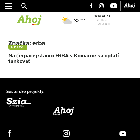
2026. 08. 08.
32°C
SK: Oskár
HU: László
MESTO
REGIÓN
Značka:
erba
MESTO
ŠPORT
Na čerpacej stanici ERBA v Komárne sa oplatí
KULTÚRA
tankovať
FOTKY
VIDEO
MIX
Sesterské projekty: