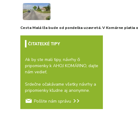
Cesta Malá Iža bude od pondelka uzavretá. V Komárne platia
ČITATEĽKÉ TIPY
Ak by ste mali tipy, návrhy či
pripomienky k AHOJ KOMÁRNO, dajte
nám vedieť.
Srdečne očakávame všetky návrhy a
pripomienky kľudne aj anonymne.
Pošlite nám správu