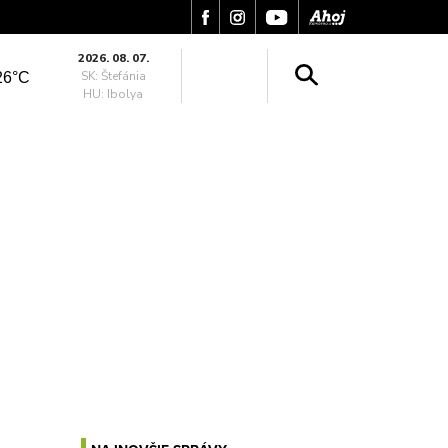
2026. 08. 07.
SK: Štefánia
26°C
HU: Ibolya