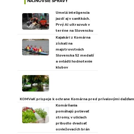
NAJNOVŠIE SPRÁVY
Umelá inteligencia
jazdí aj v sanitkách.
Prvý AI ultrazvuk v
teréne na Slovensku
Kajakári z Komárna
získali na
majstrovstvách
Slovenska 52 medailí
a ovládli hodnotenie
klubov
KOMVaK prispeje k ochrane Komárna pred prívalovými dažďami
Komárňania
pomáhajú polievať
stromy, v uliciach
pribudlo dvadsať
osviežovacích brán