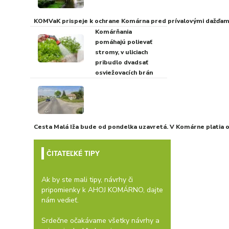
KOMVaK prispeje k ochrane Komárna pred prívalovými dažďami
Komárňania
pomáhajú polievať
stromy, v uliciach
pribudlo dvadsať
osviežovacích brán
Cesta Malá Iža bude od pondelka uzavretá. V Komárne platia
ČITATEĽKÉ TIPY
Ak by ste mali tipy, návrhy či
pripomienky k AHOJ KOMÁRNO, dajte
nám vedieť.
Srdečne očakávame všetky návrhy a