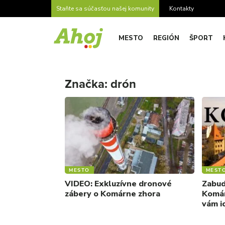
Staňte sa súčasťou našej komunity
Kontakty
MESTO
REGIÓN
ŠPORT
Značka:
drón
MESTO
MEST
VIDEO: Exkluzívne dronové
Zabud
zábery o Komárne zhora
Komár
vám i