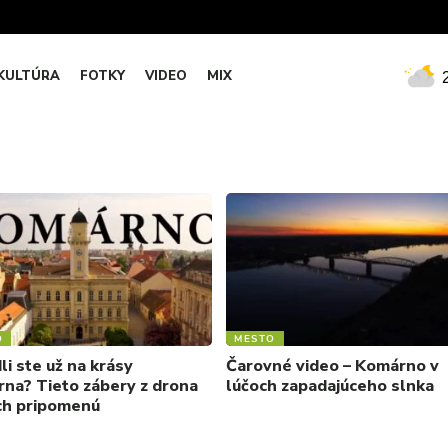
KULTÚRA
FOTKY
VIDEO
MIX
O
MESTO
li ste už na krásy
Čarovné video – Komárno v
na? Tieto zábery z drona
lúčoch zapadajúceho slnka
ch pripomenú