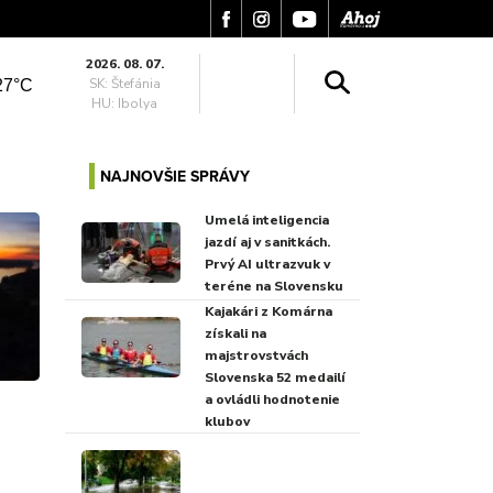
2026. 08. 07.
SK: Štefánia
27°C
HU: Ibolya
NAJNOVŠIE SPRÁVY
Umelá inteligencia
jazdí aj v sanitkách.
Prvý AI ultrazvuk v
teréne na Slovensku
Kajakári z Komárna
získali na
majstrovstvách
Slovenska 52 medailí
a ovládli hodnotenie
klubov