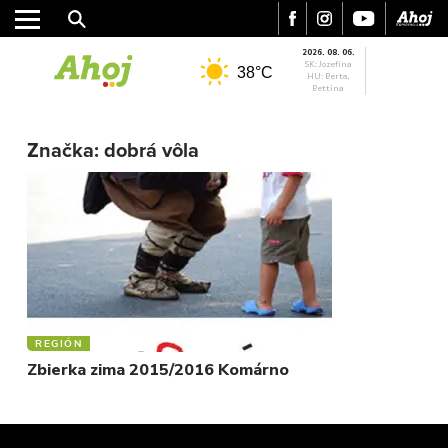
2026. 08. 06.
SK: Jozefína
38°C
HU: Berta,
Bettina
MESTO
REGIÓN
Značka:
dobrá vôla
ŠPORT
KULTÚRA
FOTKY
VIDEO
MIX
REGIÓN
Zbierka zima 2015/2016 Komárno