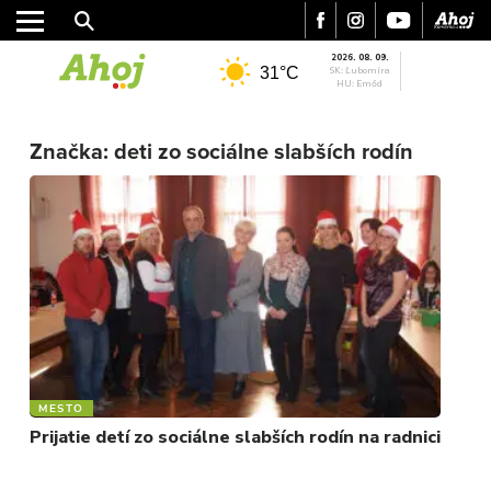
2026. 08. 09.
31°C
SK: Ľubomíra
HU: Emőd
MESTO
Značka:
deti zo sociálne slabších rodín
REGIÓN
ŠPORT
KULTÚRA
FOTKY
VIDEO
MIX
MESTO
Prijatie detí zo sociálne slabších rodín na radnici