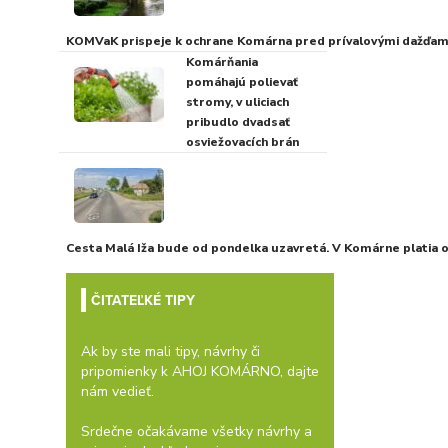
KOMVaK prispeje k ochrane Komárna pred prívalovými dažďami
Komárňania
pomáhajú polievať
stromy, v uliciach
pribudlo dvadsať
osviežovacích brán
Cesta Malá Iža bude od pondelka uzavretá. V Komárne platia
ČITATEĽKÉ TIPY
Ak by ste mali tipy, návrhy či
pripomienky k AHOJ KOMÁRNO, dajte
nám vedieť.
Srdečne očakávame všetky návrhy a