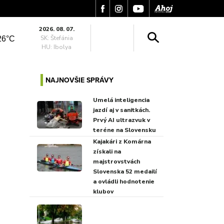
2026. 08. 07.
SK: Štefánia
26°C
HU: Ibolya
NAJNOVŠIE SPRÁVY
Umelá inteligencia
jazdí aj v sanitkách.
Prvý AI ultrazvuk v
teréne na Slovensku
Kajakári z Komárna
získali na
majstrovstvách
Slovenska 52 medailí
a ovládli hodnotenie
klubov