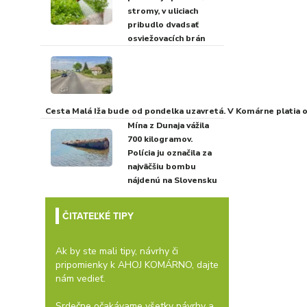
stromy, v uliciach
pribudlo dvadsať
osviežovacích brán
Cesta Malá Iža bude od pondelka uzavretá. V Komárne platia
Mína z Dunaja vážila
700 kilogramov.
Polícia ju označila za
najväčšiu bombu
nájdenú na Slovensku
ČITATEĽKÉ TIPY
Ak by ste mali tipy, návrhy či
pripomienky k AHOJ KOMÁRNO, dajte
nám vedieť.
Srdečne očakávame všetky návrhy a