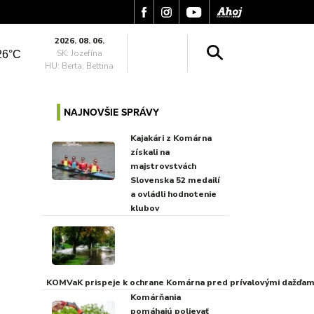
2026. 08. 06.
SK: Jozefína
26°C
HU: Berta, Bettina
NAJNOVŠIE SPRÁVY
Kajakári z Komárna
získali na
majstrovstvách
Slovenska 52 medailí
a ovládli hodnotenie
klubov
KOMVaK prispeje k ochrane Komárna pred prívalovými dažďami
Komárňania
pomáhajú polievať