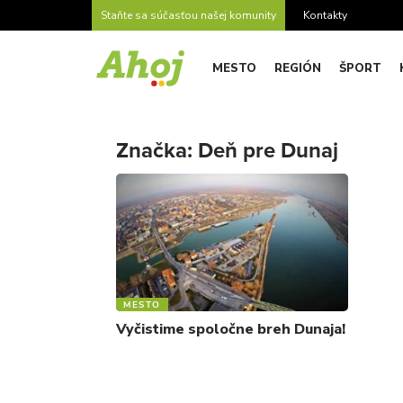
Staňte sa súčasťou našej komunity
Kontakty
MESTO
REGIÓN
ŠPORT
Značka:
Deň pre Dunaj
MESTO
Vyčistime spoločne breh Dunaja!