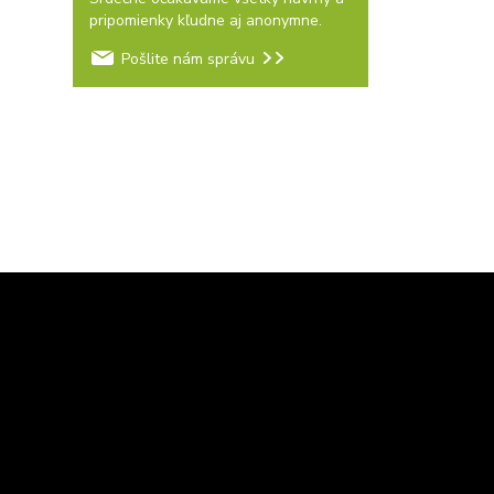
pripomienky kľudne aj anonymne.
Pošlite nám správu